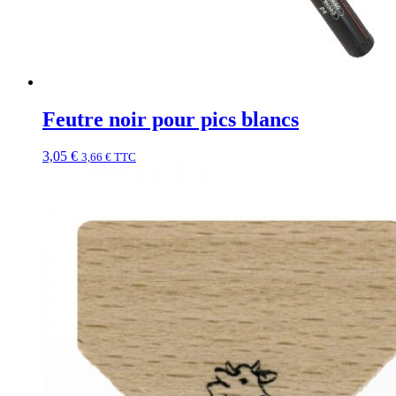
Feutre noir pour pics blancs
3,05
€
3,66
€
TTC