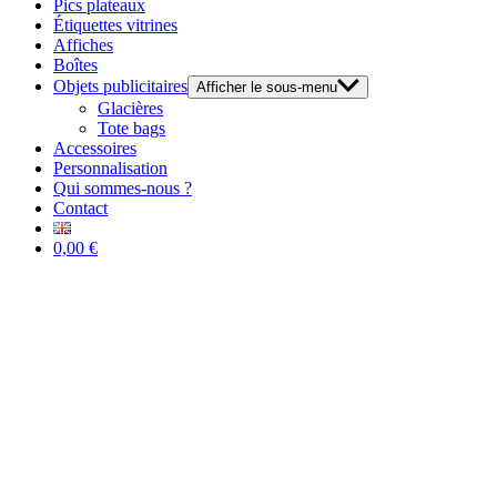
Pics plateaux
Étiquettes vitrines
Affiches
Boîtes
Objets publicitaires
Afficher le sous-menu
Glacières
Tote bags
Accessoires
Personnalisation
Qui sommes-nous ?
Contact
0,00 €