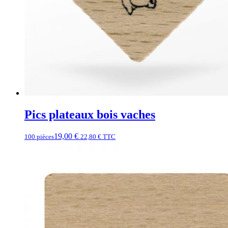
Pics plateaux bois vaches
19,00
€
100 pièces
22,80
€
TTC