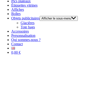
Pics plateaux
Étiquettes vitrines
Affiches
Boîtes
Objets publicitaires
Afficher le sous-menu
Glacières
Tote bags
Accessoires
Personnalisation
Qui sommes-nous ?
Contact
0,00 €