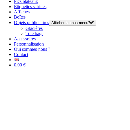
Pics plateaux
Étiquettes vitrines
Affiches
Boîtes
Objets publicitaires
Afficher le sous-menu
Glacières
Tote bags
Accessoires
Personnalisation
Qui sommes-nous ?
Contact
0,00 €