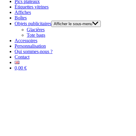
Pics plateaux
Étiquettes vitrines
Affiches
Boîtes
Objets publicitaires
Afficher le sous-menu
Glacières
Tote bags
Accessoires
Personnalisation
Qui sommes-nous ?
Contact
0,00 €