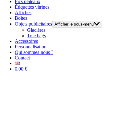
Pics plateaux
Étiquettes vitrines
Affiches
Boîtes
Objets publicitaires
Afficher le sous-menu
Glacières
Tote bags
Accessoires
Personnalisation
Qui sommes-nous ?
Contact
0,00 €