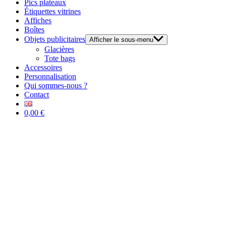
Pics plateaux
Étiquettes vitrines
Affiches
Boîtes
Objets publicitaires
Afficher le sous-menu
Glacières
Tote bags
Accessoires
Personnalisation
Qui sommes-nous ?
Contact
0,00 €