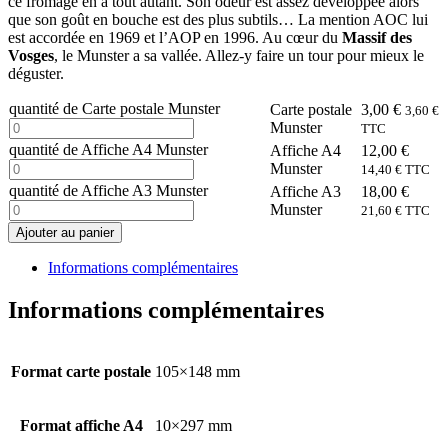
ce fromage en a tout autant. Son odeur est assez développée alors
que son goût en bouche est des plus subtils… La mention AOC lui
est accordée en 1969 et l’AOP en 1996. Au cœur du
Massif des
Vosges
, le Munster a sa vallée. Allez-y faire un tour pour mieux le
déguster.
quantité de Carte postale Munster
Carte postale
3,00
€
3,60
€
Munster
TTC
quantité de Affiche A4 Munster
Affiche A4
12,00
€
Munster
14,40
€
TTC
quantité de Affiche A3 Munster
Affiche A3
18,00
€
Munster
21,60
€
TTC
Ajouter au panier
Informations complémentaires
Informations complémentaires
Format carte postale
105×148 mm
Format affiche A4
10×297 mm